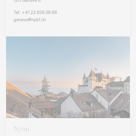
1211 Genève 6
Tel : +
41 22 839 38 88
geneve@npkf.ch
Nyon