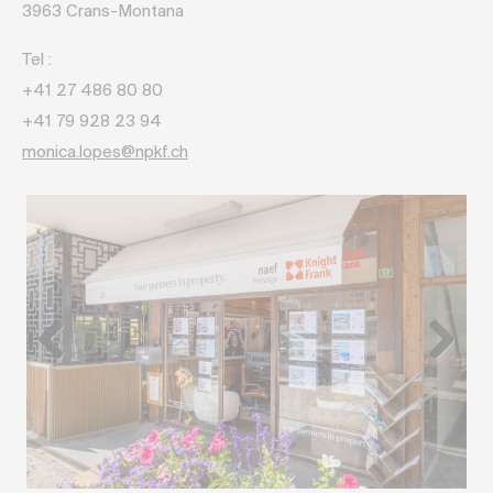
3963 Crans-Montana
Tel :
+41 27 486 80 80
+41 79 928 23 94
monica.lopes@npkf.ch
Previous
Next