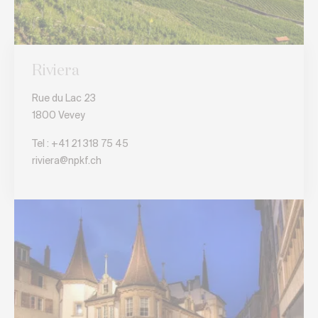
Riviera
Rue du Lac 23
1800 Vevey
Tel :
+41 21 318 75 45
riviera@npkf.ch