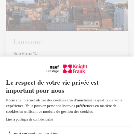
Lausanne
Rue Etraz 10
1003 Lausanne
Tel :
+41 21 318 77 28
lausanne@npkf.ch