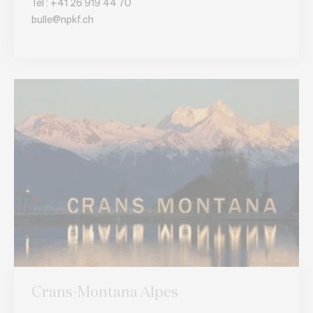
Tel :
+41 26 919 44 70
bulle@npkf.ch
Crans-Montana Alpes