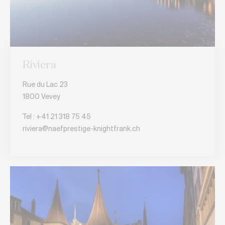
Riviera
Rue du Lac 23
1800 Vevey
Tel :
+41 21 318 75 45
riviera@naefprestige-knightfrank.ch