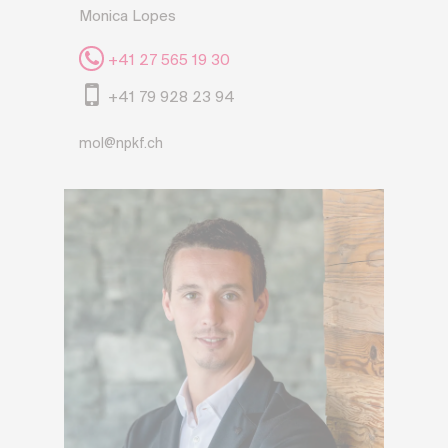
Monica Lopes
+41 27 565 19 30
+41 79 928 23 94
mol@npkf.ch