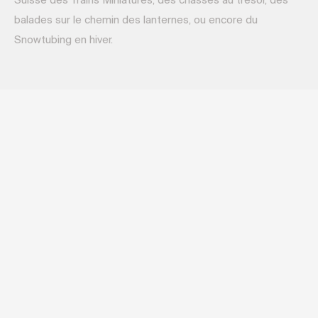
Suisse des Trains Miniatures, des chasses au trésor, des
balades sur le chemin des lanternes, ou encore du
Snowtubing en hiver.