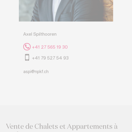
Axel Spilthooren
+41 27 565 19 30
+41 79 527 54 93
aspi@npkf.ch
Vente de Chalets et Appartements à