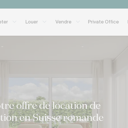
Private Office
eter
Louer
Vendre
re offre de location de
ption en Suisse romande