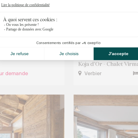
Koja d'Or - Chalet Virma
sur demande
Verbier