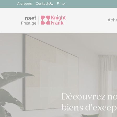
À propos
Contacts
Fr
Ach
Découvrez not
biens d'exce