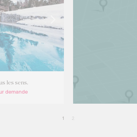
us les sens.
sur demande
1
2