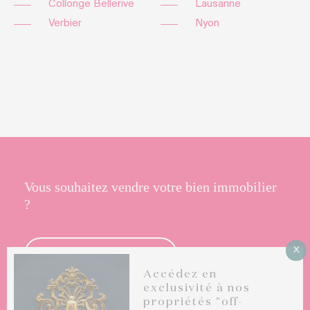
Collonge Bellerive
Lausanne
Verbier
Nyon
Vous souhaitez vendre votre bien immobilier
?
X
EN SAVOIR PLUS
Accédez en
exclusivité à nos
propriétés "off-