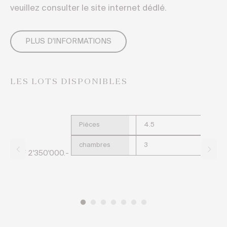
veuillez consulter le site internet dédlé.
PLUS D'INFORMATIONS
LES LOTS DISPONIBLES
Piéces
4.5
chambres
3
CHF 2'350'000.-
CH