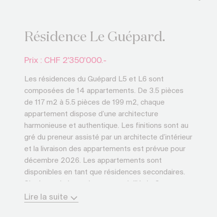
Résidence Le Guépard.
Prix : CHF
2'350'000.-
Les résidences du Guépard L5 et L6 sont
composées de 14 appartements. De 3.5 pièces
de 117 m2 à 5.5 pièces de 199 m2, chaque
appartement dispose d’une architecture
harmonieuse et authentique. Les finitions sont au
gré du preneur assisté par un architecte d’intérieur
et la livraison des appartements est prévue pour
décembre 2026. Les appartements sont
disponibles en tant que résidences secondaires.
Située sur le haut plateau ensoleillé de Crans-
Montana la résidence bénéficie d’une exposition
Lire la suite
plein Sud et délivre un panorama exceptionnel sur