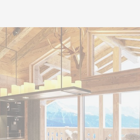
accès direct et discret à l
logement via une liaison p
résidences tout confort p
haut de gamme fourni par l
différentes infrastructure
sport, espaces bien-être, 
conférence, salles d’évén
projet unique est à l’image
: accueillant et rassembleu
Il est possible d’acheter 
:
CHF 80’000/place intérie