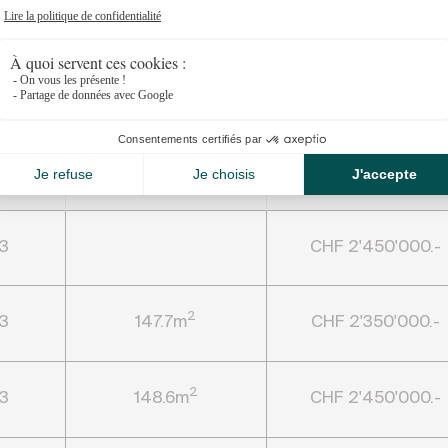
S
mbres
Surface habitable
Prix
3
CHF 2'450'000.-
2
3
147.7m
CHF 2'350'000.-
2
3
148.6m
CHF 2'450'000.-