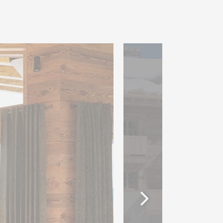
’hôtel est offert à chaque
iétonne souterraine. Les
rofitent également du service
’hôtel ainsi que des
s telles que des zones de
espaces de travail et de
ements et restaurants. Ce
 du style de vie des valaisans
r.
également des places de parc
ure