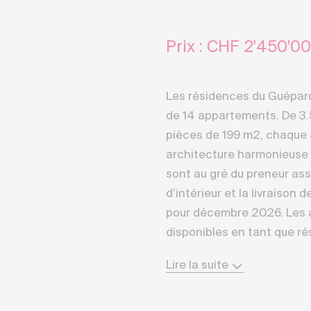
Prix : CHF
2'450'00
Les résidences du Guépar
de 14 appartements. De 3.5
pièces de 199 m2, chaque
architecture harmonieuse e
sont au gré du preneur ass
d’intérieur et la livraison
pour décembre 2026. Les
disponibles en tant que r
Située sur le haut plateau
Lire la suite
la résidence bénéficie d’u
délivre un panorama except
somptueux 4000 mètres de