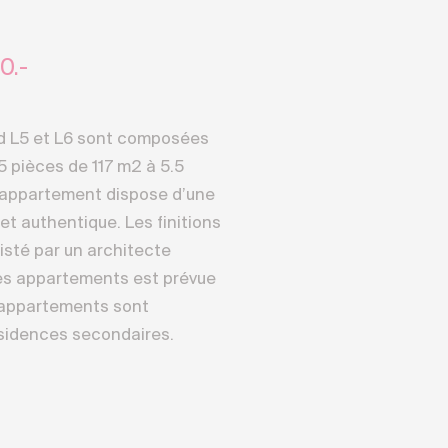
0.-
d L5 et L6 sont composées
 pièces de 117 m2 à 5.5
 appartement dispose d’une
t authentique. Les finitions
isté par un architecte
 des appartements est prévue
 appartements sont
ésidences secondaires.
 ensoleillé de Crans-Montana
ne exposition plein Sud et
ionnel sur les plus
s Alpes valaisannes. Un