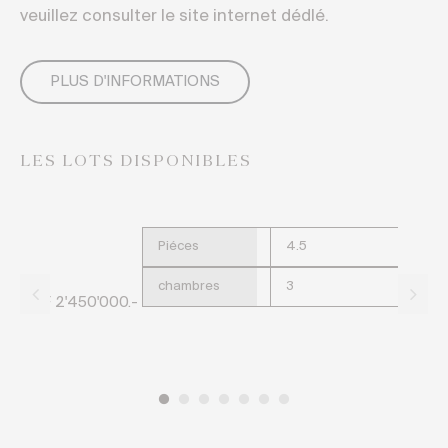
veuillez consulter le site internet dédlé.
PLUS D'INFORMATIONS
LES LOTS DISPONIBLES
Piéces
4.5
chambres
3
CHF 2'450'000.-
CH