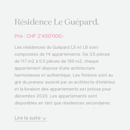
Résidence Le Guépard.
Prix : CHF
2'450'000.-
Les résidences du Guépard L5 et L6 sont
composées de 14 appartements. De 3.5 pièces
de 117 m2 à 5.5 pièces de 199 m2, chaque
appartement dispose d’une architecture
harmonieuse et authentique. Les finitions sont au
gré du preneur assisté par un architecte d’intérieur
et la livraison des appartements est prévue pour
décembre 2026. Les appartements sont
disponibles en tant que résidences secondaires.
Située sur le haut plateau ensoleillé de Crans-
Montana la résidence bénéficie d’une exposition
Lire la suite
plein Sud et délivre un panorama exceptionnel sur