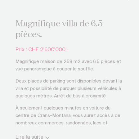
Magnifique villa de 6.5
pièces.
Prix : CHF
2'600'000.-
Magnifique maison de 258 m2 avec 6.5 pièces et
vue panoramique à couper le souffle.
Deux places de parking sont disponibles devant la
villa et possibilité de parquer plusieurs véhicules à
quelques mètres. Arrêt de bus à proximité.
À seulement quelques minutes en voiture du
centre de Crans-Montana, vous aurez accès à de
nombreux commerces, randonnées, lacs et
restaurants mais aussi aux pistes de skis.
Lire la suite
Randogne abrite également quelques restaurants