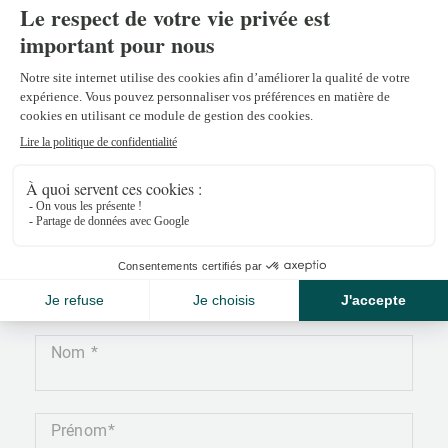
Monica Lopes
monica.lopes@npkf.ch
+41 27 486 80 80
Nom
Prénom