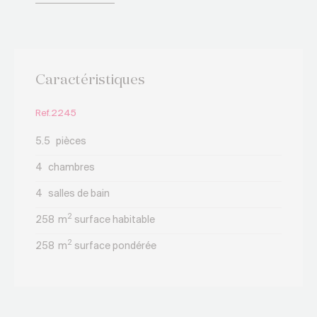
réputés.
Vente en résidence secondaire et vente aux
étrangers.
Caractéristiques
Ref.2245
5.5
pièces
4
chambres
4
salles de bain
2
258
m
surface habitable
2
258
m
surface pondérée