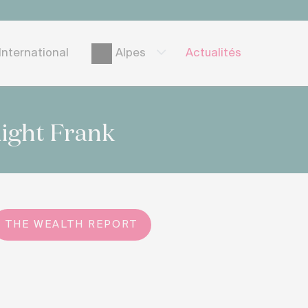
International
Actualités
Alpes
night Frank
THE WEALTH REPORT