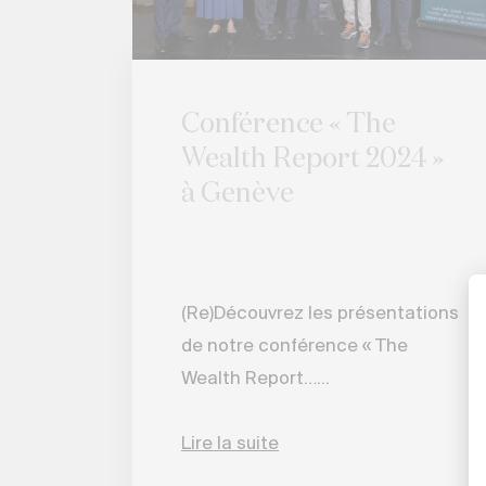
Conférence « The
Wealth Report 2024 »
à Genève
(Re)Découvrez les présentations
de notre conférence « The
Wealth Report…...
Lire la suite