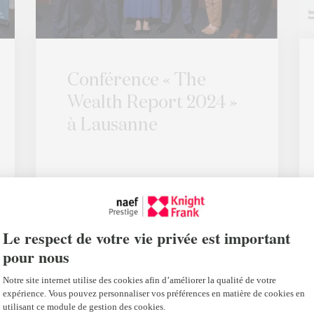
Conférence « The
Wealth Report 2024 »
à Lausanne
(Re)Découvrez les présentations
de notre conférence « The
Wealth Report…...
Lire la suite