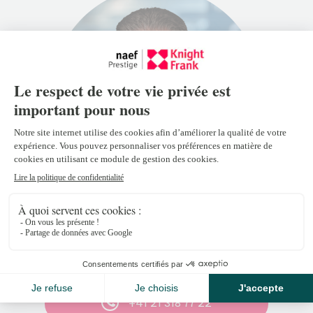
Sébastien Rota
sebastien.rota@naefprestige-
knightfrank.ch
+41 21 318 77 22