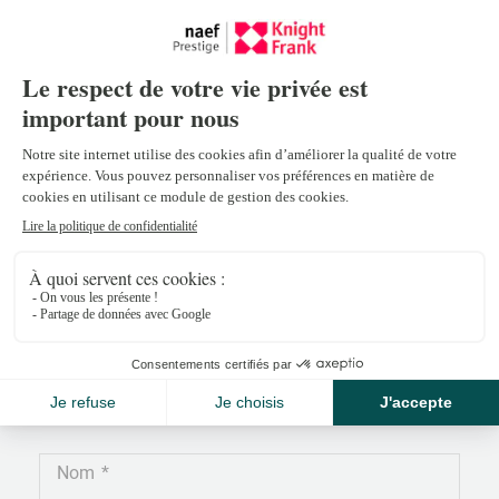
Emilie Carnabuci
emilie.carnabuci@naef.ch
+41 26 309 28 93
Nom