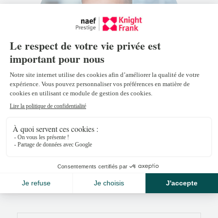
Sébastien Rota
sebastien.rota@naefprestige-
knightfrank.ch
+41 21 318 77 22