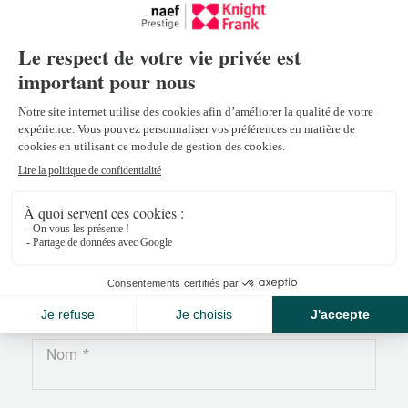
Mehdi Bennassar
mehdi.bennassar@npkf.ch
+41 22 839 39 38
Nom