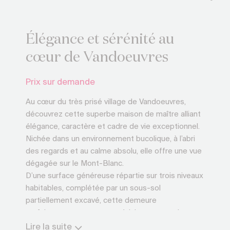
Élégance et sérénité au
cœur de Vandoeuvres
Prix sur demande
Au cœur du très prisé village de Vandoeuvres,
découvrez cette superbe maison de maître alliant
élégance, caractère et cadre de vie exceptionnel.
Nichée dans un environnement bucolique, à l’abri
des regards et au calme absolu, elle offre une vue
dégagée sur le Mont-Blanc.
D’une surface généreuse répartie sur trois niveaux
habitables, complétée par un sous-sol
partiellement excavé, cette demeure
parfaitement entretenue, séduit par ses volumes,
sa luminosité et son charme préservé. Les
Lire la suite