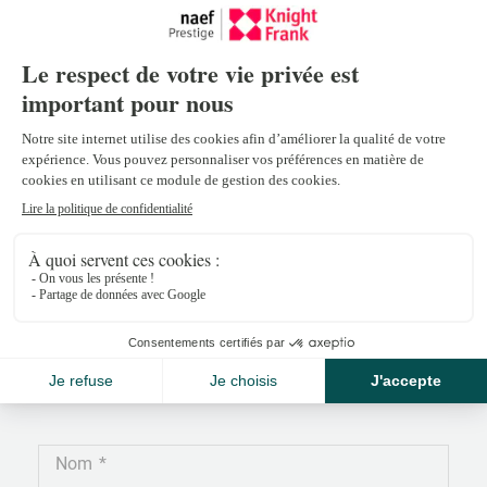
Mehdi Bennassar
mehdi.bennassar@npkf.ch
+41 22 839 39 38
Nom