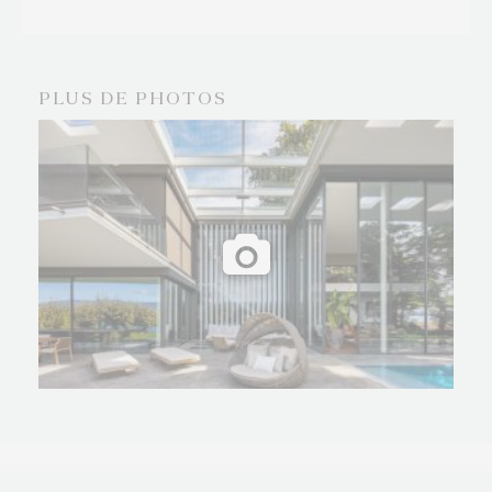
intérieurs et extérieurs est parfaite et a su
multiplier les vues sur le lac ainsi que sur le jardin
paysagé muni d’une piscine à débordement.
PLUS DE PHOTOS
Le terrain est agrémenté d’une très belle
végétation existante.
A l’intérieur, les surprises s’enchainent : espace spa
avec piscine intérieure et fitness, salle de cinéma,
salle de massage et un garage pouvant accueillir
plusieurs voitures doté d’un ascenseur pour
véhicule.
La connexion avec la lac et la nature est totale et
plonge les habitants dans un véritable cocon de
bien-être et de plénitude.