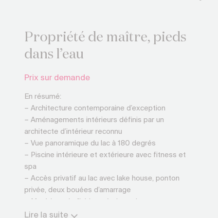
Propriété de maître, pieds
dans l’eau
Prix sur demande
En résumé:
– Architecture contemporaine d’exception
– Aménagements intérieurs définis par un
architecte d’intérieur reconnu
– Vue panoramique du lac à 180 degrés
– Piscine intérieure et extérieure avec fitness et
spa
– Accès privatif au lac avec lake house, ponton
privée, deux bouées d’amarrage
– Matériaux de finition très haut de gamme
– Lift et garage pour sept voitures
Lire la suite