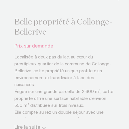
Belle propriété à Collonge-
Bellerive
Prix sur demande
Localisée à deux pas du lac, au cœur du
prestigieux quartier de la commune de Collonge-
Bellerive, cette propriété unique profite d’un
environnement extraordinaire à l’abri des
nuisances.
Érigée sur une grande parcelle de 2’600 m², cette
propriété offre une surface habitable d’environ
550 m² distribuée sur trois niveaux.
Elle compte au rez un double séjour avec une
cheminée donnant sur une grande terrasse, une
salle à manger donnant sur un espace barbecue
Lire la suite