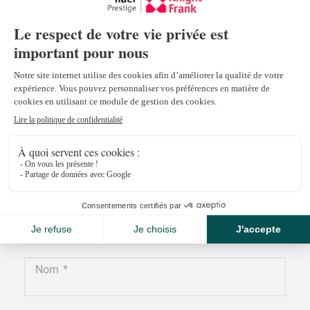
Céline Cerino
celine.cerino@npkf.ch
+41 22 839 39 98
Nom