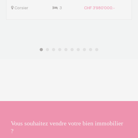
Corsier
3
CHF 3'980'000.-
Vous souhaitez vendre votre bien immobilier
?