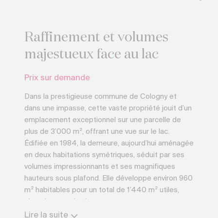
Raffinement et volumes
majestueux face au lac
Prix sur demande
Dans la prestigieuse commune de Cologny et
dans une impasse, cette vaste propriété jouit d’un
emplacement exceptionnel sur une parcelle de
plus de 3’000 m², offrant une vue sur le lac.
Édifiée en 1984, la demeure, aujourd’hui aménagée
en deux habitations symétriques, séduit par ses
volumes impressionnants et ses magnifiques
hauteurs sous plafond. Elle développe environ 960
m² habitables pour un total de 1’440 m² utiles,
répartis sur trois niveaux.
Les deux logements, facilement réunissables,
Lire la suite