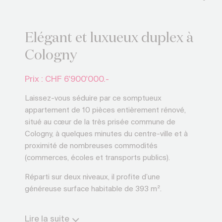
Elégant et luxueux duplex à
Cologny
Prix : CHF
6'900'000.-
Laissez-vous séduire par ce somptueux
appartement de 10 pièces entièrement rénové,
situé au cœur de la très prisée commune de
Cologny, à quelques minutes du centre-ville et à
proximité de nombreuses commodités
(commerces, écoles et transports publics).
Réparti sur deux niveaux, il profite d’une
généreuse surface habitable de 393 m².
Cet appartement moderne offre au premier
Lire la suite
niveau ; un vaste hall d’entrée avec son majestueux