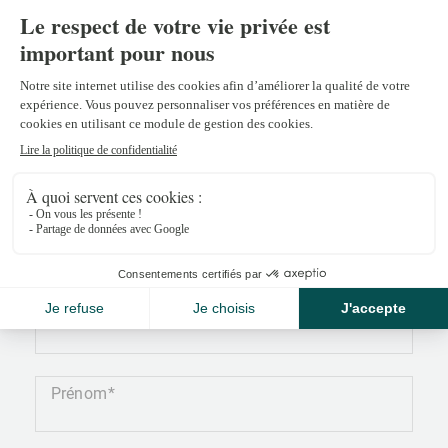
Céline Cerino
celine.cerino@npkf.ch
+41 22 839 39 98
Nom
Prénom