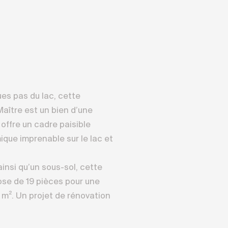
es pas du lac, cette
aître est un bien d’une
 offre un cadre paisible
que imprenable sur le lac et
ainsi qu’un sous-sol, cette
se de 19 pièces pour une
0 m². Un projet de rénovation
n ascenseur desservant tous