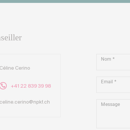
seiller
Nom
Céline Cerino
Email
+41 22 839 39 98
celine.cerino@npkf.ch
Message