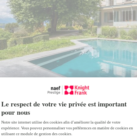
fitness, une salle de yoga
salles de bains.
Un cabanon de rangement,
plusieurs places de statio
viennent compléter ce bie
Bénéficiant d’une vue épou
et les montagnes, cette d
amateurs de calme et de v
étant à seulement cinq min