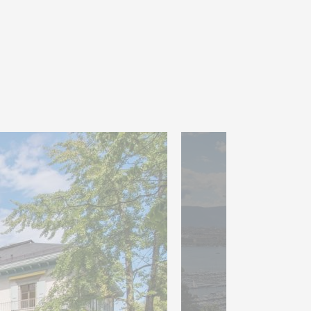
inguent par leurs volumes
é exceptionnelle, avec un
terrasse élégante. Une
ient sublimer cet ensemble
ept chambres, dont deux
le de bains attenante, ainsi
avec sa propre salle de
e harmonieusement cette
ptueux de près de 9’900 m²,
ccueille plusieurs
son pool house.
alement un chalet en cours
face habitable d’environ 290
 deux salons, une salle de