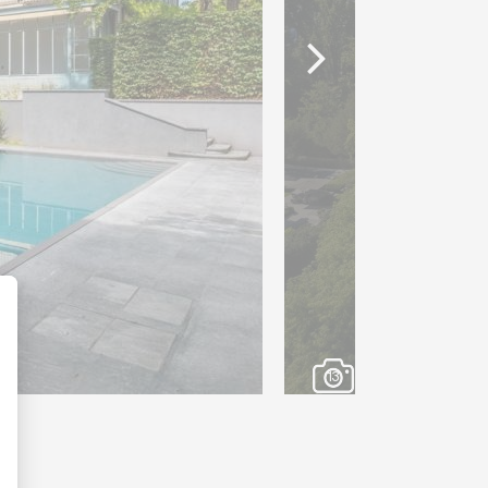
, trois chambres et deux
 un garage double et
nnement pour les visiteurs
n d’exception.
stouflante sur le lac Léman
emeure unique séduira les
astes espaces, tout en
utes du centre-ville.
13