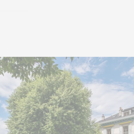
Les espaces de vie se dist
généreux et leur luminosit
accès direct à une vaste 
véranda d’environ 20 m² v
raffiné.
L’espace nuit comprend s
suites avec dressing et sal
qu’une troisième chambre 
bains. Un balcon complèt
partie de la maison.
À l’extérieur, un parc som
magnifiquement paysagé, a
terrasses, une piscine et 
La propriété comprend ég
de projet, offrant une sur
m². Ce dernier comprendra