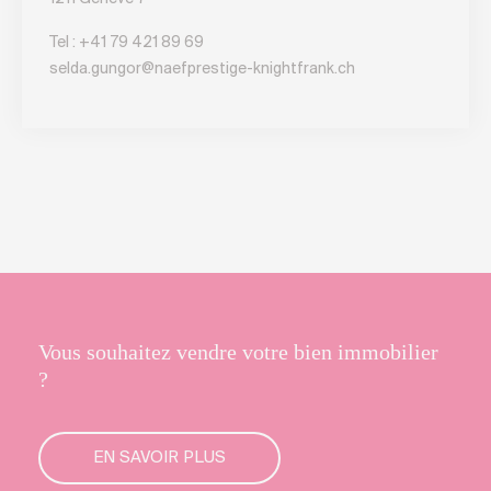
Tel :
+41 79 421 89 69
selda.gungor@naefprestige-knightfrank.ch
Vous souhaitez vendre votre bien immobilier
?
EN SAVOIR PLUS