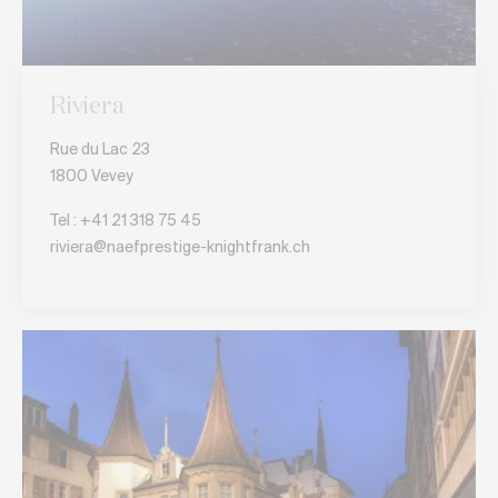
Riviera
Rue du Lac 23
1800 Vevey
Tel :
+41 21 318 75 45
riviera@naefprestige-knightfrank.ch