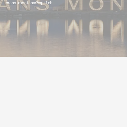
crans-montana@npkf.ch