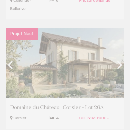
Collonge-
6
Prix sur demande
Bellerive
Projet Neuf
Domaine du Château | Corsier - Lot 26A
Corsier
4
CHF 6'030'000.-