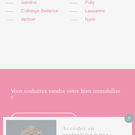
Genève
Pully
Collonge Bellerive
Lausanne
Verbier
Nyon
Vous souhaitez vendre votre bien immobilier
?
X
EN SAVOIR PLUS
Accédez en