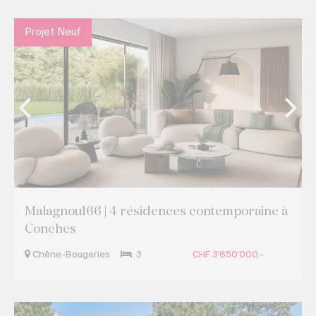
Projet Neuf
Malagnou166 | 4 résidences contemporaine à
Conches
Chêne-Bougeries
3
CHF 3'650'000.-