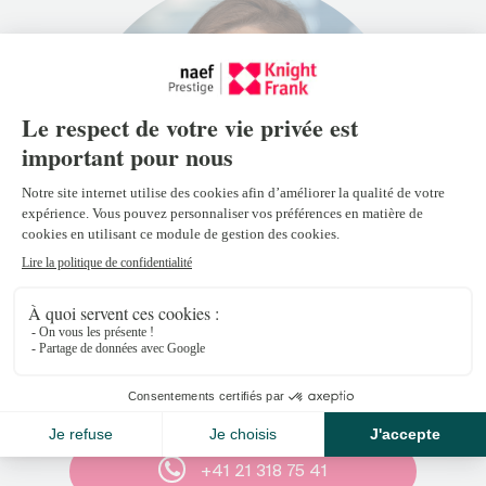
Anouk Christe
anouk.christe@naefprestige-
knightfrank.ch
+41 21 318 75 41