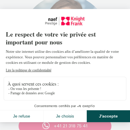
Anouk Christe
anouk.christe@naefprestige-
knightfrank.ch
+41 21 318 75 41