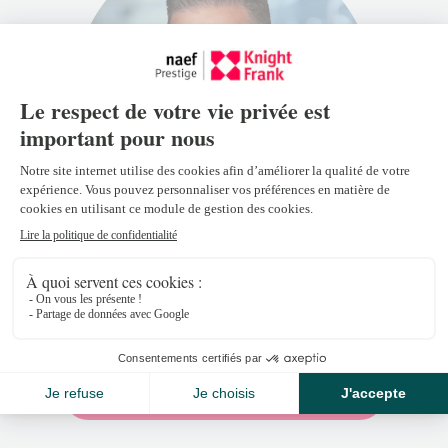
Sébastien Rota
sebastien.rota@naefprestige-
knightfrank.ch
+41 21 318 77 22