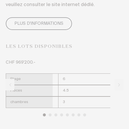
veuillez consulter le site internet dédlé.
PLUS D'INFORMATIONS
LES LOTS DISPONIBLES
CHF 969'200.-
CH
Etage
6
Piéces
4.5
chambres
3