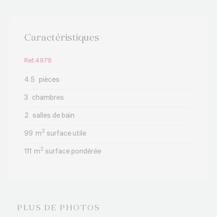
résidences secondaires sont désormais interdites
: un placement sécurisé, un plaisir à vivre et une
valeur patrimoniale en devenir.
Caractéristiques
Accessible aux acheteurs étrangers.
Appartements dès CHF 336’800.-
Ref.4976
Contactez votre conseiller pour découvrir les
4.5
pièces
derniers lots disponibles.
3
chambres
2
salles de bain
2
99
m
surface utile
2
111
m
surface pondérée
PLUS DE PHOTOS