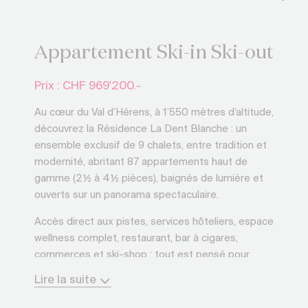
Appartement Ski-in Ski-out
Prix : CHF
969'200.-
Au cœur du Val d’Hérens, à 1’550 mètres d’altitude,
découvrez la Résidence La Dent Blanche : un
ensemble exclusif de 9 chalets, entre tradition et
modernité, abritant 87 appartements haut de
gamme (2½ à 4½ pièces), baignés de lumière et
ouverts sur un panorama spectaculaire.
Accès direct aux pistes, services hôteliers, espace
wellness complet, restaurant, bar à cigares,
commerces et ski-shop : tout est pensé pour
votre bien-être, été comme hiver.
Lire la suite
Un bien rare dans un canton où les nouvelles