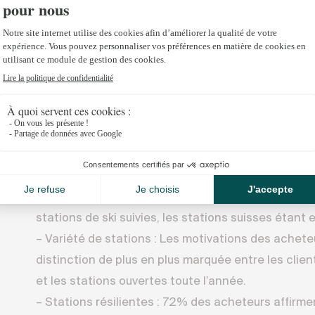
– Les acheteurs viennent de plus loin (Asie et Moy
l’Europe, tandis que certaines résidences secondai
en raison des vagues de chaleur récentes.
Principales conclusions :
– Offre limitée : Les annonces sont en baisse de
stations alpines clés par rapport aux niveaux d’av
– Hausse des prix haut de gamme : Les prix haut 
d’augmenter, avec une croissance annuelle moye
stations de ski suivies, les stations suisses étant
– Variété de stations : Les motivations des achete
distinction de plus en plus marquée entre les client
et les stations ouvertes toute l’année.
– Stations résilientes : 72% des acheteurs affirmen