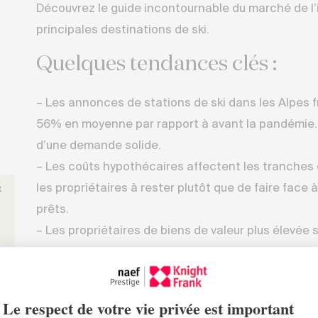
Découvrez le guide incontournable du marché de l’
principales destinations de ski.
Quelques tendances clés :
– Les annonces de stations de ski dans les Alpes 
56% en moyenne par rapport à avant la pandémie
d’une demande solide.
– Les coûts hypothécaires affectent les tranches de
les propriétaires à rester plutôt que de faire face
prêts.
– Les propriétaires de biens de valeur plus élevée
leur résidence alpine compte tenu des alternative
de style de vie.
– Les stations de ski font face à des défis tels qu
nécessité de moderniser les infrastructures et les