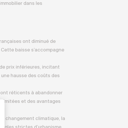
immobilier dans les
françaises ont diminué de
. Cette baisse s’accompagne
 prix inférieures, incitant
 à une hausse des coûts des
 sont réticents à abandonner
s limitées et des avantages
e le changement climatique, la
 règles strictes d’urbanisme.