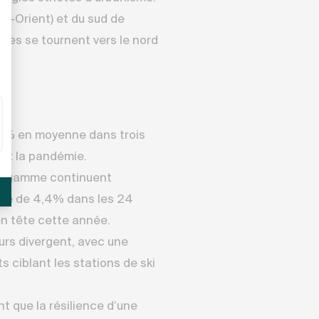
en-Orient) et du sud de
res se tournent vers le nord
 56% en moyenne dans trois
ant la pandémie.
de gamme continuent
nne de 4,4% dans les 24
 en tête cette année.
urs divergent, avec une
s ciblant les stations de ski
t que la résilience d’une