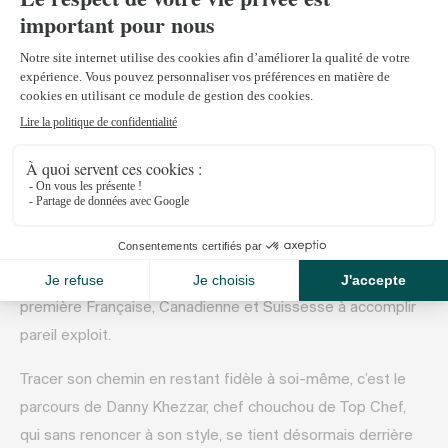
À travers cette nouvelle version, nous vous invitons à
découvrir des portraits de personnalités inspirantes, des
suggestions de tendances et d’évasion, qui vous invitent à
explorer de nouvelles perspectives Vous y trouverez
également notre sélection de biens exceptionnels en
Suisse et à l’international.
Suivre sa voie jusqu’au sommet, c’est le pari fou remporté
e
par l’alpiniste Sophie Lavaud, qui vient de gravir son 14
et
dernier sommet de plus de 8’000 mètres, devenant la
première Française, Canadienne et Suissesse à accomplir
pareil exploit.
Tracer son chemin en restant fidèle à soi-même, c’est le
parcours de Danny Khezzar, chef chouchou de Top Chef,
qui sans renoncer à son style, se tient désormais derrière