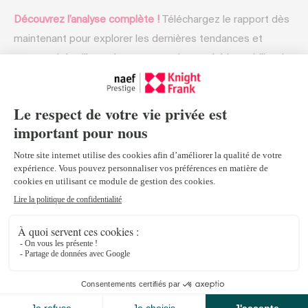
Découvrez l’analyse complète !
Téléchargez le rapport dès
maintenant pour explorer les dernières tendances et
opportunités d’investissement sur le marché immobilier de
luxe du Lac Léman.
Un art de vivre inégalé
Le Lac Léman combine nature préservée, excellence
éducative et proximité avec les grandes institutions
internationales. Avec des écoles de renommée mondiale
comme l’EHL Hospitality Business School et un
environnement multilingue, la région est idéale pour les
familles cherchant une éducation de premier ordre.
Par ailleurs, la priorité accordée en Suisse à la sécurité, à la
confidentialité et au bien-être renforce son attractivité.
Des propriétés d’exception, allant des villas en bord de lac