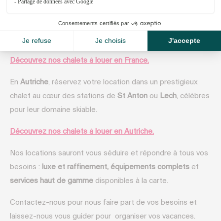
Méribel
, au cœur d’un cadre enchanteur, ou encore à
Val
d’Isère
, station sportive et offrant un art de vivre
combinant l’authenticité et le raffinement.
Découvrez nos chalets à louer en France.
En
Autriche
, réservez votre location dans un prestigieux
chalet au cœur des stations de
St Anton
ou
Lech
, célèbres
pour leur domaine skiable.
Découvrez nos chalets à louer en Autriche.
Nos locations sauront vous séduire et répondre à tous vos
besoins :
luxe et raffinement, équipements complets
et
services haut de gamme
disponibles à la carte.
Contactez-nous pour nous faire part de vos besoins et
laissez-nous vous guider pour organiser vos vacances.