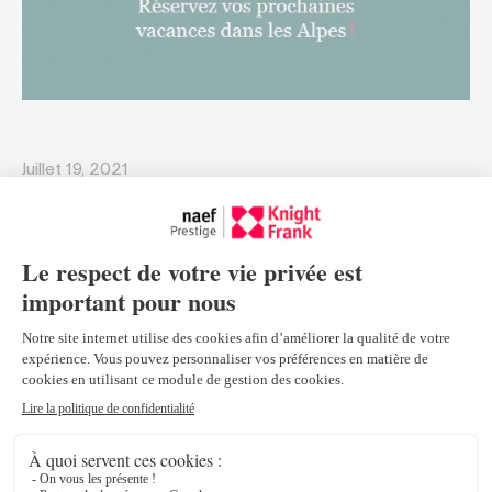
Juillet 19, 2021
Découvrez en exclusivité notre
nouveau service de location
saisonnière
dans les stations les plus prisées des
Alpes
:
Suisse
,
France
et
Autriche
.
En
Suisse
, vous trouverez un large choix de prestigieux
chalets et appartements, dans les stations
de Verbier ou
Zermatt
au milieu d’un cadre authentique au cœur du Valais.
Découvrez nos chalets à louer en Suisse.
En
France
, découvrez de somptueuses propriétés à