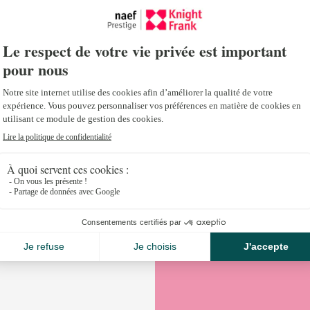
Découvrez l’interview de Jacques Emery, directeur
dans le NEWS Immobilier.ch.
« Je sens un redémarrage depuis décembre dernier
augmentation des visites », témoigne Jacques Eme
Découvrez l’interview complète
en cliquant ici.