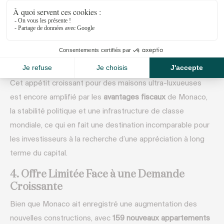
pour plus de
20 millions d’euros
, avec
sept propriétés
dépassant les
100 millions d’euros
. Cette forte demande
dans le segment haut de gamme souligne le statut de
Monaco en tant que centre mondial pour les UHNWIs en
quête de résidences luxueuses et exclusives.
Cet appétit croissant pour des maisons ultra-luxueuses
est encore amplifié par les
avantages fiscaux
de Monaco,
la stabilité politique et une infrastructure de classe
mondiale, ce qui en fait une destination incomparable pour
les investisseurs à la recherche d’une appréciation à long
terme du capital.
4. Offre Limitée Face à une Demande
Croissante
Bien que Monaco ait enregistré une augmentation des
nouvelles constructions, avec
159 nouveaux appartements