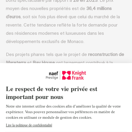
bond spectaculaire par rapport à
28 en 2023
. Le prix
moyen des nouvelles propriétés est de
36,4 millions
d’euros
, soit six fois plus élevé que celui du marché de la
revente. Cette tendance reflète la forte demande pour
des résidences modernes et luxueuses dans les
développements exclusifs de Monaco.
Des projets phares tels que le projet de
reconstruction de
Mareterra
et
Bay House
ont largement contribué à la
hausse des ventes de nouveaux bâtiments. Ces
développements offrent un cadre de vie haut de gamme
avec des équipements de premier ordre, ce qui les rend
très attractifs pour les acheteurs fortunés.
3. Le Marché Super-Prime Explose
Le
marché super-prime
à Monaco a atteint des niveaux
inédits. En 2024,
57 nouvelles maisons
ont été vendues