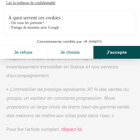
Novembre 11, 2020
Découvrez dans cette interview de Jacques Emery,
directeur des ventes Naef Prestige Knight Frank, dans le
magazine français Capital, les avantages d’un
investissement immobilier en Suisse et nos services
d’accompagnement.
«
L’immobilier de prestige représente 30 % des ventes du
groupe, un secteur en constante progression. Nous
proposons un large choix de biens haut-de-gamme variés,
des maisons de maître aux villas pied dans l’eau.
»
Pour lire l’article complet,
cliquez ici
.