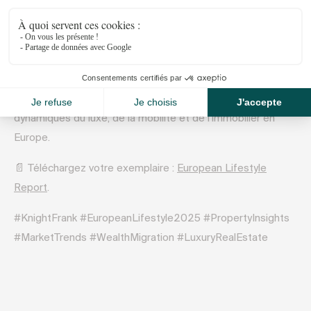
Le
European Lifestyle Report 2025
explore les nouvelles
dynamiques du luxe, de la mobilité et de l’immobilier en
Europe.
📄 Téléchargez votre exemplaire :
European Lifestyle
Report
.
#KnightFrank #EuropeanLifestyle2025 #PropertyInsights
#MarketTrends #WealthMigration #LuxuryRealEstate