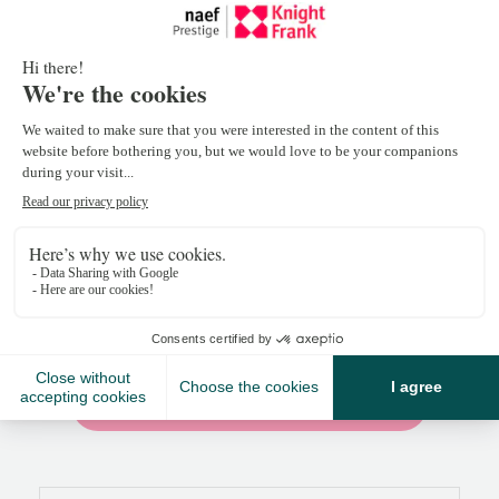
François Bory
francois.bory@naefprestige-
knightfrank.ch
+41 21 318 79 45