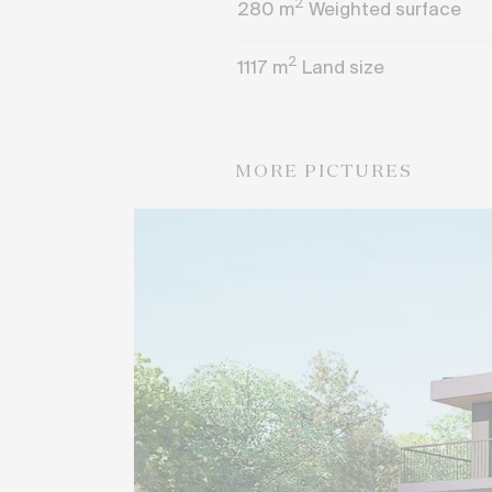
2
280
m
Weighted surface
2
1117
m
Land size
MORE PICTURES