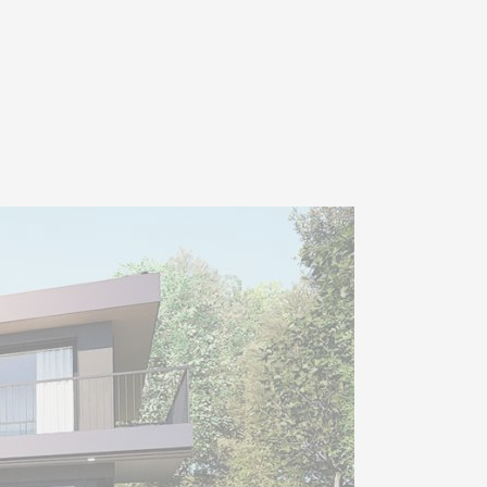
out en restant à proximité
les.
ieures et deux places
 bien.
ossibilité d’avoir une piscine
00 CHF, afin de profiter
 détente dans votre propre