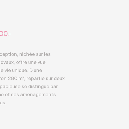
00.-
xception, nichée sur les
dvaux, offre une vue
e vie unique. D’une
iron 280 m², répartie sur deux
spacieuse se distingue par
mme et ses aménagements
es.
environ 1’117 m², elle
re de paix dans un