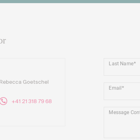
or
Last Name
Rebecca Goetschel
Email
+41 21 318 79 68
Message Con