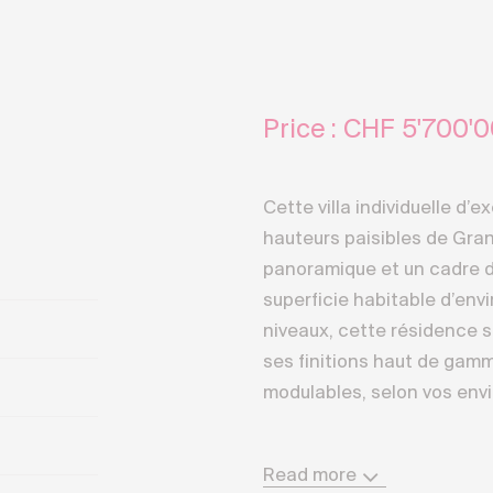
Price : CHF
5'700'0
Cette villa individuelle d’e
hauteurs paisibles de Gran
panoramique et un cadre d
superficie habitable d’env
niveaux, cette résidence 
ses finitions haut de ga
modulables, selon vos envi
Construite sur un terrain d’
Read more
constitue un véritable hav