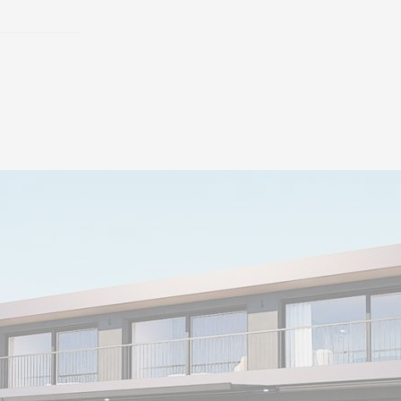
environnement préservé, t
des commodités essentiel
Trois places de parc intér
extérieures complètent ce
Il est à noter qu’il y a la p
(en supplément) pour 250’0
pleinement de moments de
oasis privée.