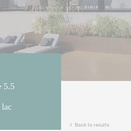
e 5.5
 lac
Back to results