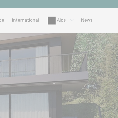
ice
International
News
Alps