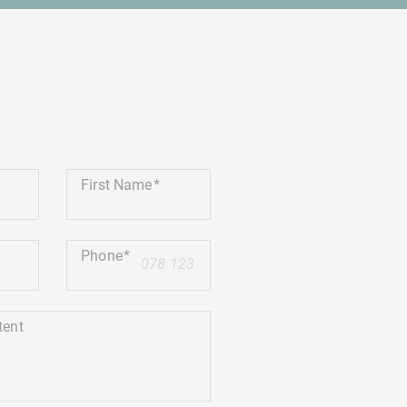
First Name
Phone
+41
tent