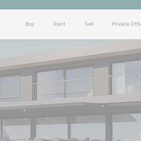
Private Off
Buy
Rent
Sell