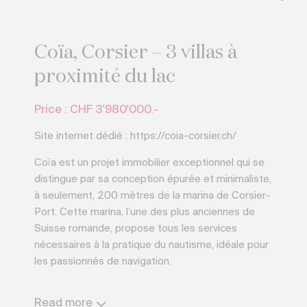
Coïa, Corsier – 3 villas à
proximité du lac
Price : CHF
3'980'000.-
Site internet dédié : https://coia-corsier.ch/
Coïa est un projet immobilier exceptionnel qui se
distingue par sa conception épurée et minimaliste,
à seulement, 200 mètres de la marina de Corsier-
Port. Cette marina, l’une des plus anciennes de
Suisse romande, propose tous les services
nécessaires à la pratique du nautisme, idéale pour
les passionnés de navigation.
Réalisé par le bureau d’architectes, frey
Read more
architectes fas, le projet comprend trois villas de