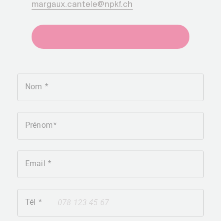
margaux.cantele@npkf.ch
+41275651930
Nom
Prénom
Email
Tél
+41