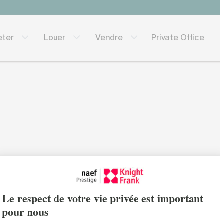
Private Office
eter
Louer
Vendre
.
 page n'existe pas