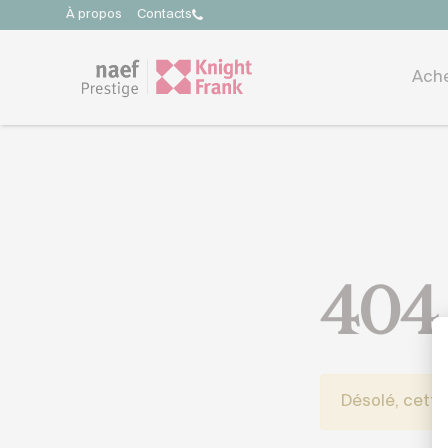
À propos
Contacts
Ach
404
Désolé, cette