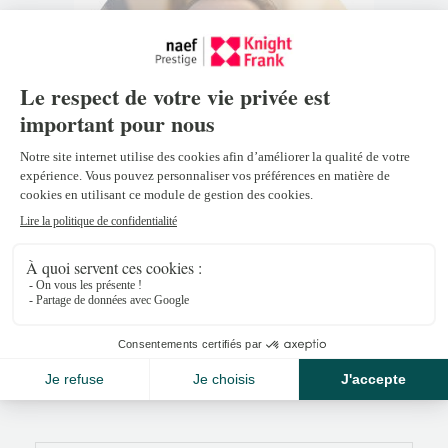
Loïc Jonin
loic.jonin@naefprestige-knightfrank.ch
+41 26 309 28 92