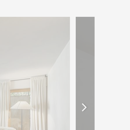
culièrement recherché : à
entre de Crans-Montana, tout
nement calme et privilégié.
 on rejoint facilement
 célèbre Beach Club de Crans-
la saison estivale.
portunité idéale pour une
a montagne, combinant
alité de vie. Il est également
éreurs étrangers, un atout
ès recherchée.
rfait pour profiter pleinement
e saison.