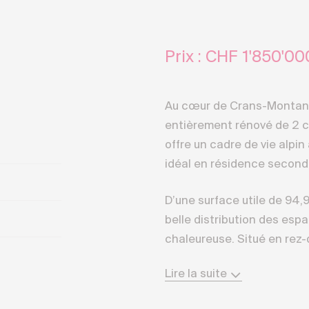
Prix : CHF
1'850'00
Au cœur de Crans-Montan
entièrement rénové de 2 c
offre un cadre de vie alpin 
idéal en résidence second
D’une surface utile de 94,9
belle distribution des es
chaleureuse. Situé en rez-
d’un accès direct à une ag
Lire la suite
pour profiter des beaux jou
en extérieur.