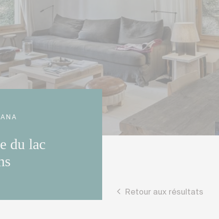
TANA
e du lac
ns
Retour aux résultats