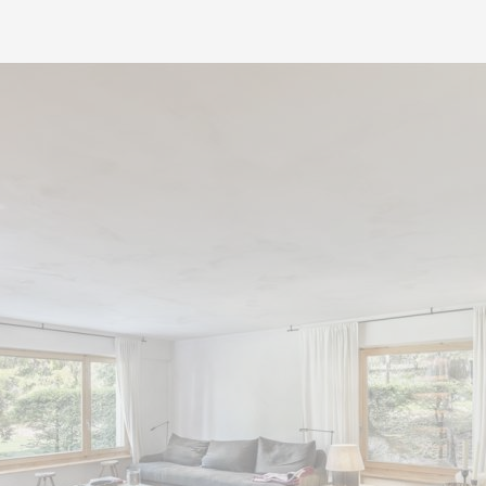
Son emplacement est parti
proximité immédiate du c
en restant dans un environ
À quelques minutes à pied,
l’Étang Long, ainsi que le
Montana, très prisé durant 
Ce bien représente une op
résidence secondaire à l
confort, accessibilité et qu
ouvert à la vente aux acqu
rare dans cette station tr
Un pied-à-terre raffiné, pa
de Crans-Montana en tout