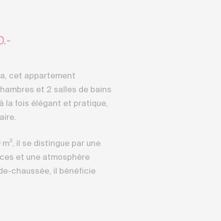
0.-
a, cet appartement
hambres et 2 salles de bains
à la fois élégant et pratique,
aire.
 m², il se distingue par une
paces et une atmosphère
de-chaussée, il bénéficie
réable terrasse, parfaite
rs et prolonger les soirées