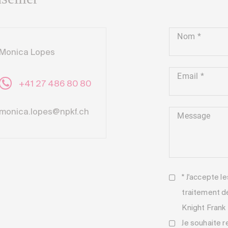
Nom
Monica Lopes
Email
+41 27 486 80 80
monica.lopes@npkf.ch
Message
* J'accepte l
traitement d
Knight Frank
Je souhaite r