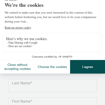
Camille Onkelinx
camille.onkelinx@npkf.ch
+41 22 839 39 60
Last Name
First Name