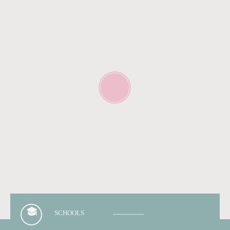
Avec leurs lignes contemporaines et leur
intégration subtile dans un cadre verdoyant, les
villas Connétable incarnent l’harmonie parfaite
entre design, confort et exclusivité.
En cas d’intérêt, nous sommes à disposition pour
en discuter de vive voix ou pour organiser une
visite de la parcelle à votre meilleure convenance.
SCHOOLS