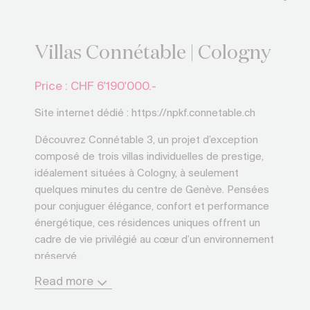
Villas Connétable | Cologny
Price : CHF
6'190'000.-
Site internet dédié : https://npkf.connetable.ch
Découvrez Connétable 3, un projet d’exception
composé de trois villas individuelles de prestige,
idéalement situées à Cologny, à seulement
quelques minutes du centre de Genève. Pensées
pour conjuguer élégance, confort et performance
énergétique, ces résidences uniques offrent un
cadre de vie privilégié au cœur d’un environnement
préservé.
Read more
Imaginées par DVK Architectes et réalisées en
entreprise totale par Beric réalisations, ces villas