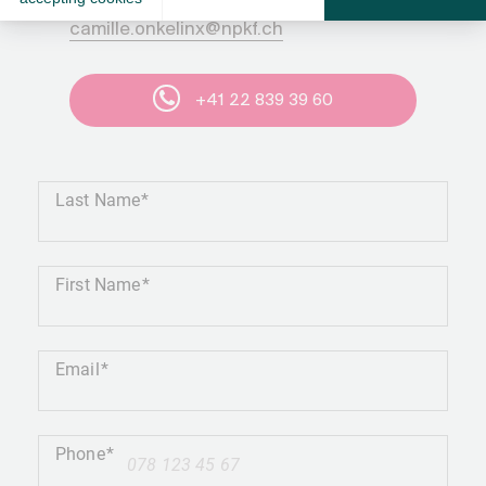
camille.onkelinx@npkf.ch
+41 22 839 39 60
Last Name
First Name
Email
Phone
+41